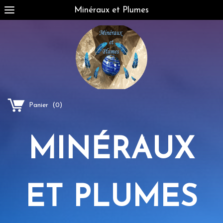
Minéraux et Plumes
Panier
(
0
)
MINÉRAUX
ET PLUMES