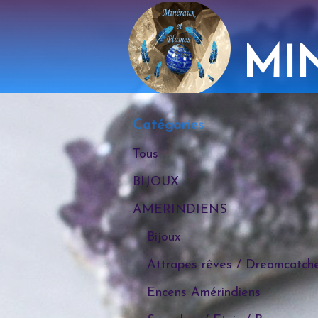
MI
Catégories
Tous
BIJOUX
AMERINDIENS
Bijoux
Attrapes rêves / Dreamcatch
Encens Amérindiens