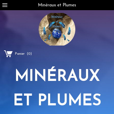
Minéraux et Plumes
Panier
(
0
)
MINÉRAUX
ET PLUMES