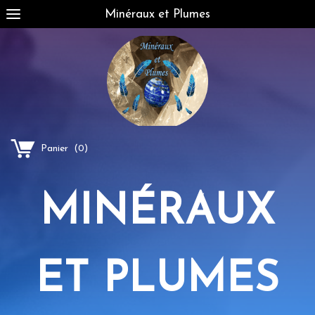
Minéraux et Plumes
Panier
(
0
)
MINÉRAUX
ET PLUMES