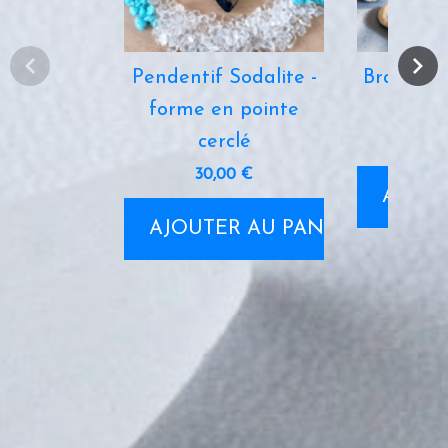
Pendentif Sodalite -
Bracelet
forme en pointe
Chry
cerclé
14
30,00 €