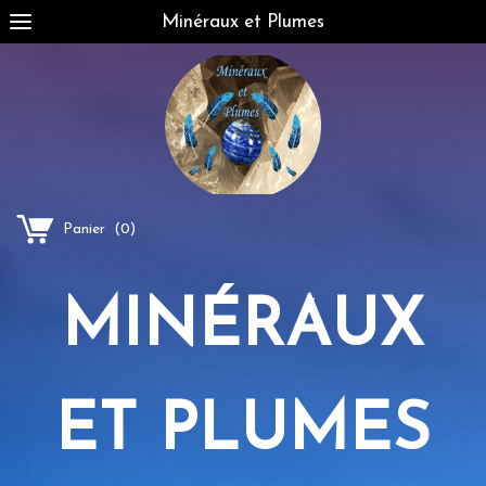
Minéraux et Plumes
Panier
(
0
)
MINÉRAUX
ET PLUMES