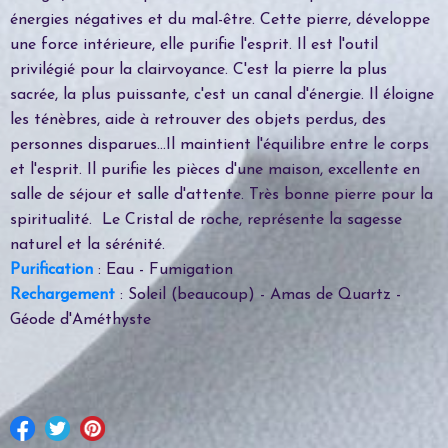
énergies négatives et du mal-être. Cette pierre, développe
une force intérieure, elle purifie l'esprit. Il est l'outil
privilégié pour la clairvoyance. C'est la pierre la plus
sacrée, la plus puissante, c'est un canal d'énergie. Il éloigne
les ténèbres, aide à retrouver des objets perdus, des
personnes disparues...Il maintient l'équilibre entre le corps
et l'esprit. Il purifie les pièces d'une maison, excellente en
salle de séjour et salle d'attente. Très bonne pierre pour la
spiritualité. Le Cristal de roche, représente la sagesse
naturel et la sérénité.
Purification
: Eau - Fumigation
Rechargement
: Soleil (beaucoup) - Amas de Quartz -
Géode d'Améthyste