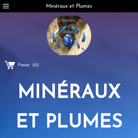
Minéraux et Plumes
Panier
(
0
)
MINÉRAUX
ET PLUMES