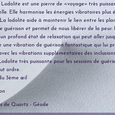
 Lodolite est une pierre de «voyage» très puissan
le. Elle harmonise les énergies vibratoires plus 
 La lodolite aide à maintenir le lien entre les pl
de guérison et permet de nous libérer de la peur.
 un profond état de relaxation qui peut aller jusq
une vibration de guérison fantastique qui lui pr
avec les vibrations supplémentaires des inclusions
dolite très puissante pour les sessions de guéris
ut ordre.
du 3ème œil
on
s de Quartz - Géode