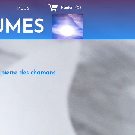
Panier
(
0
)
PLUS
UMES
a pierre des chamans