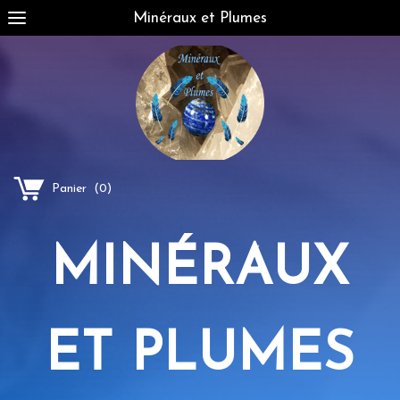
Minéraux et Plumes
Panier
(
0
)
MINÉRAUX
ET PLUMES