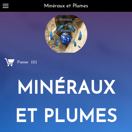
Minéraux et Plumes
Panier
(
0
)
MINÉRAUX
ET PLUMES